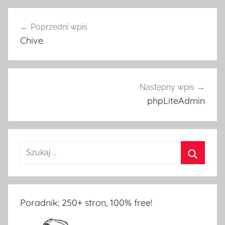
Nawigacja
Poprzedni wpis
wpisu
Chive
Następny wpis
phpLiteAdmin
Poradnik: 250+ stron, 100% free!