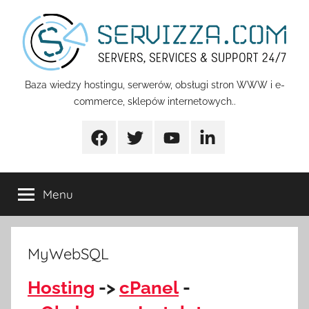
Przejdź
do
treści
Servizza
Baza wiedzy hostingu, serwerów, obsługi stron WWW i e-
commerce, sklepów internetowych..
Pomoc
Facebook
Twitter
Youtube
Linkedin
Menu
MyWebSQL
Hosting
->
cPanel
-