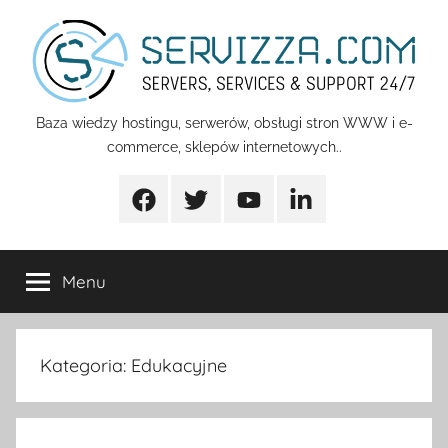
Przejdź
do
treści
Servizza
Baza wiedzy hostingu, serwerów, obsługi stron WWW i e-
commerce, sklepów internetowych..
Pomoc
Facebook
Twitter
Youtube
Linkedin
Menu
Kategoria:
Edukacyjne