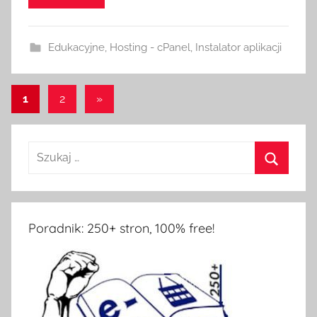
Edukacyjne
,
Hosting - cPanel
,
Instalator aplikacji
Stronicowanie
Następne
1
2
»
wpisy
wpisów
Poradnik: 250+ stron, 100% free!