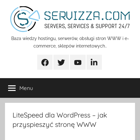
Przejdź
do
treści
Servizza
Baza wiedzy hostingu, serwerów, obsługi stron WWW i e-
commerce, sklepów internetowych..
Pomoc
Facebook
Twitter
Youtube
Linkedin
Menu
LiteSpeed dla WordPress – jak
przyspieszyć stronę WWW