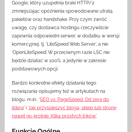
Google, który uzupełnia braki HTTP/2
zmniejszając opóźnienia spowodowane utratą
pakietów oraz handshake. Przy czym zwróć
uwagę, czy dostawca hostingu rzeczywiście
zapewnia odpowiedni serwer, w dodatku w wersji
komercyjnej, tj. ‘LiteSpeed Web Server’, a nie
‘OpenLiteSpeed’. W przeciwnym razie LSC nie
będzie działać w 100%, a jedynie w zakresie
podstawowych opcji.
Bardzo konkretne efekty działania tego
rozwiązania opisujemy też w artykułach na
blogu, m.in.: ‘
SEO vs. PageSpeed. Od zera do
lidera
’ i ‘
Jak przyspieszyć bloga, sklep lub stronę
nawet 90-krotnie. Kilka prostych trików.
’.
Funkcje Ogólne.