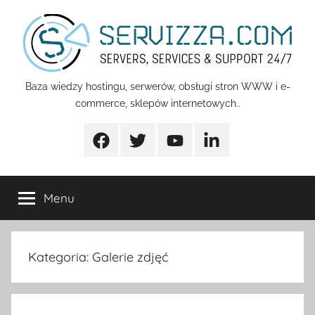
Przejdź
do
treści
Servizza
Baza wiedzy hostingu, serwerów, obsługi stron WWW i e-
commerce, sklepów internetowych..
Pomoc
Facebook
Twitter
Youtube
Linkedin
Menu
Kategoria:
Galerie zdjęć