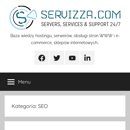
Przejdź
do
treści
Servizza
Baza wiedzy hostingu, serwerów, obsługi stron WWW i e-
commerce, sklepów internetowych..
Pomoc
Facebook
Twitter
Youtube
Linkedin
Menu
Kategoria:
SEO