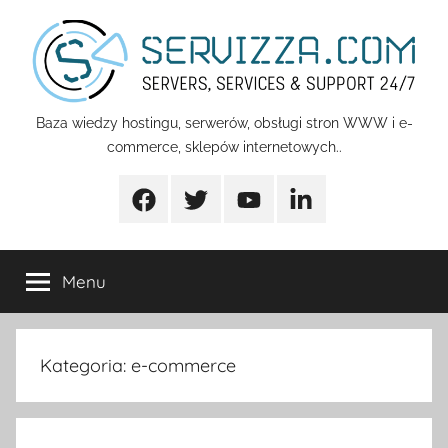
Przejdź
do
treści
Servizza
Baza wiedzy hostingu, serwerów, obsługi stron WWW i e-
commerce, sklepów internetowych..
Pomoc
Facebook
Twitter
Youtube
Linkedin
Menu
Kategoria:
e-commerce