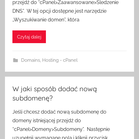
przejdź do “cPanel>Zaawansowane>Śledzenie
DNS”. W tej opcji dostępne jest narzędzie
„Wyszukiwanie domen”, która
Czytaj dalej
Domains
,
Hosting - cPanel
W jaki sposób dodać nową
subdomenę?
Jeśli chcesz dodać nową subdomenę do
domeny istniejącej przejdź do
“cPanel>Domeny>Subdomeny”. Następnie
uzupełnij wymagane pola i kliknij przycisk