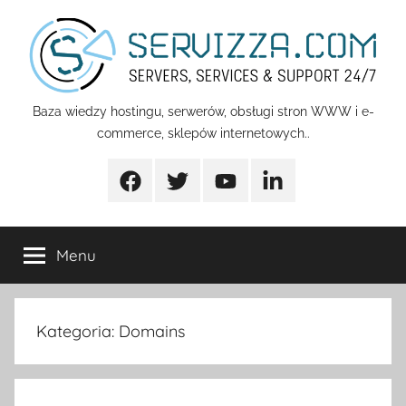
Przejdź
do
treści
Servizza
Baza wiedzy hostingu, serwerów, obsługi stron WWW i e-
commerce, sklepów internetowych..
Pomoc
Facebook
Twitter
Youtube
Linkedin
Menu
Kategoria:
Domains