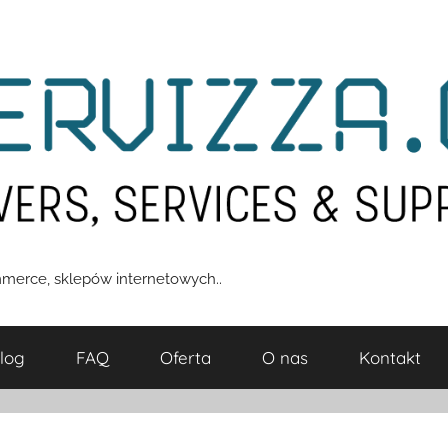
merce, sklepów internetowych..
log
FAQ
Oferta
O nas
Kontakt