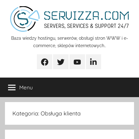
Przejdź
do
treści
Servizza
Baza wiedzy hostingu, serwerów, obsługi stron WWW i e-
commerce, sklepów internetowych..
Pomoc
Facebook
Twitter
Youtube
Linkedin
Menu
Kategoria:
Obsługa klienta