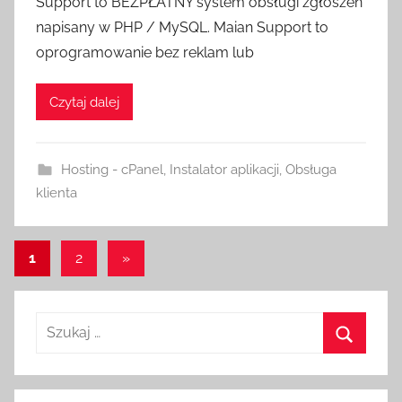
Support to BEZPŁATNY system obsługi zgłoszeń
napisany w PHP / MySQL. Maian Support to
oprogramowanie bez reklam lub
Czytaj dalej
Hosting - cPanel
,
Instalator aplikacji
,
Obsługa
klienta
Stronicowanie
Następne
1
2
»
wpisy
wpisów