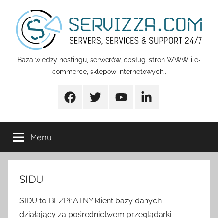
Przejdź
do
treści
Servizza
Baza wiedzy hostingu, serwerów, obsługi stron WWW i e-
commerce, sklepów internetowych..
Pomoc
Facebook
Twitter
Youtube
Linkedin
Menu
SIDU
SIDU to BEZPŁATNY klient bazy danych
działający za pośrednictwem przeglądarki