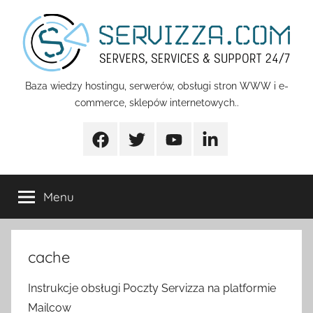
Przejdź
do
treści
Servizza
Baza wiedzy hostingu, serwerów, obsługi stron WWW i e-
commerce, sklepów internetowych..
Pomoc
Facebook
Twitter
Youtube
Linkedin
Menu
cache
Instrukcje obsługi Poczty Servizza na platformie
Mailcow