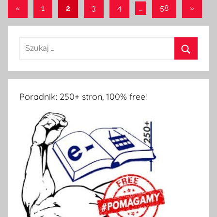
Stronicowanie
Poprzednie
Następ
«
1
2
3
4
…
58
»
wpisy
wpisy
wpisów
Poradnik: 250+ stron, 100% free!