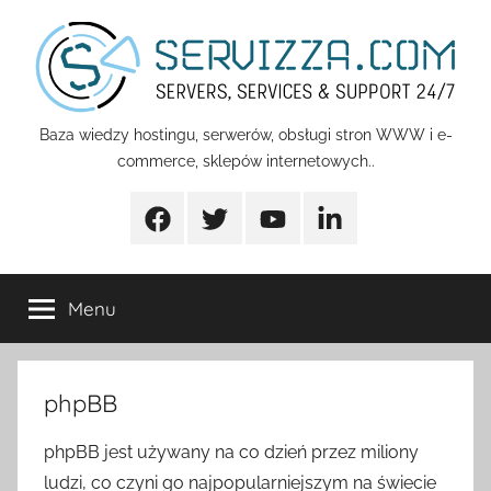
Przejdź
do
treści
Servizza
Baza wiedzy hostingu, serwerów, obsługi stron WWW i e-
commerce, sklepów internetowych..
Pomoc
Facebook
Twitter
Youtube
Linkedin
Menu
phpBB
phpBB jest używany na co dzień przez miliony
ludzi, co czyni go najpopularniejszym na świecie