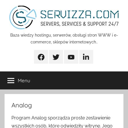
Przejdź
do
treści
Servizza
Baza wiedzy hostingu, serwerów, obsługi stron WWW i e-
commerce, sklepów internetowych..
Pomoc
Facebook
Twitter
Youtube
Linkedin
Menu
Analog
Program Analog sporządza proste zestawienie
wszystkich osób, które odwiedziły witrynę. Jego