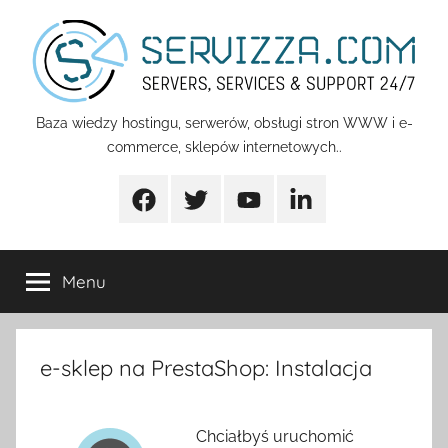
Przejdź
do
treści
Servizza
Baza wiedzy hostingu, serwerów, obsługi stron WWW i e-
commerce, sklepów internetowych..
Pomoc
Facebook
Twitter
Youtube
Linkedin
Menu
e-sklep na PrestaShop: Instalacja
Chciałbyś uruchomić