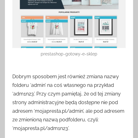
prestashop-gotowy-e-sklep
Dobrym sposobem jest również zmiana nazwy
folderu ‘admin’ na coś własnego na przykład
‘adm1n23’. Przy czym pamiętaj, że od tej zmiany
strony administracyjne będą dostępne nie pod
adresem ‘mojapresta.pl/admin’, ale pod adresem
ze zmienioną nazwą podfolderu, czyli:
‘mojapresta.pl/adm1n23’.