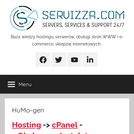
Przejdź
do
treści
Servizza
Baza wiedzy hostingu, serwerów, obsługi stron WWW i e-
commerce, sklepów internetowych..
Pomoc
Facebook
Twitter
Youtube
Linkedin
Menu
HuMo-gen
Hosting
->
cPanel
-