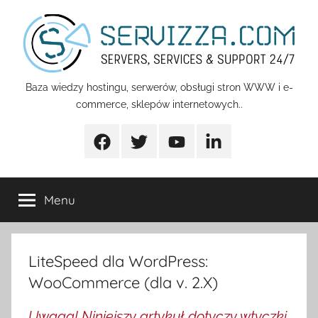
Przejdź
do
treści
Servizza
Baza wiedzy hostingu, serwerów, obsługi stron WWW i e-
commerce, sklepów internetowych..
Pomoc
Facebook
Twitter
Youtube
Linkedin
Menu
LiteSpeed dla WordPress:
WooCommerce (dla v. 2.X)
Uwaga! Niniejszy artykuł dotyczy wtyczki