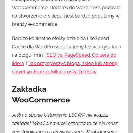
WooCommerce. Dodatek do WordPress pozwala
na stworzenie e-sklepu i jest bardzo popularny w
branży e-commerce.
Bardzo konkretne efekty działania LiteSpeed ​​
Cache dla WordPress opisujemy też w artykułach
na blogu, m.in.: ‘
SEO vs. PageSpeed. Od zera do
lidera
’ i ‘
Jak przyspieszyć bloga, sklep lub stronę
nawet 90-krotnie. Kilka prostych trików.
’.
Zakładka
WooCommerce
Jeśli na stronie Ustawienia LSCWP nie widzisz
zakładki ‘WooCommerce’, oznacza to, że nie masz
zainstalowanego i aktywowanego WooCommerce