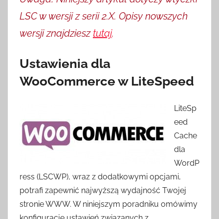
LSC w wersji z serii 2.X. Opisy nowszych
wersji znajdziesz
tutaj
.
Ustawienia dla
WooCommerce w LiteSpeed
LiteSp
eed ​​
Cache
dla
WordP
ress (LSCWP), wraz z dodatkowymi opcjami,
potrafi zapewnić najwyższą wydajność Twojej
stronie WWW. W niniejszym poradniku omówimy
konfigurację ustawień związanych z