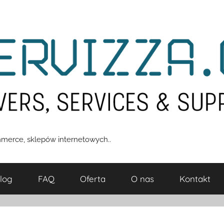
merce, sklepów internetowych..
log
FAQ
Oferta
O nas
Kontakt