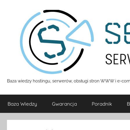
Przejdź
do
treści
Servizza
Baza wiedzy hostingu, serwerów, obsługi stron WWW i e-com
Pomoc
Baza Wiedzy
Gwarancja
Poradnik
B