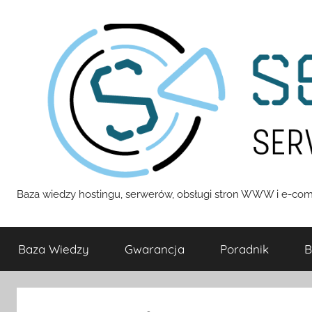
Przejdź
do
treści
Servizza
Baza wiedzy hostingu, serwerów, obsługi stron WWW i e-com
Pomoc
Baza Wiedzy
Gwarancja
Poradnik
B