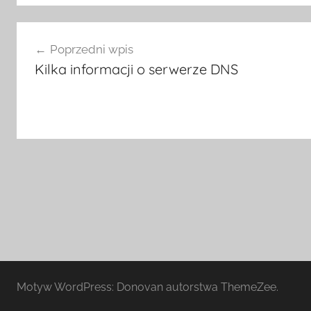
Nawigacja
Poprzedni wpis
wpisu
Kilka informacji o serwerze DNS
Motyw WordPress: Donovan autorstwa ThemeZee.