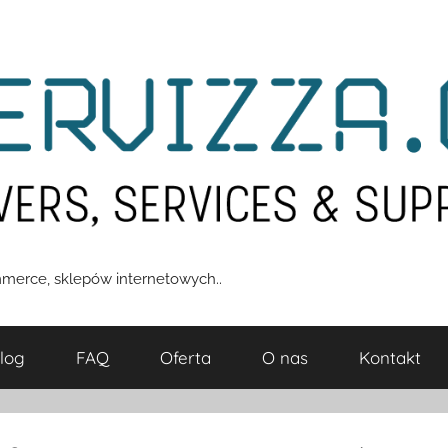
merce, sklepów internetowych..
log
FAQ
Oferta
O nas
Kontakt