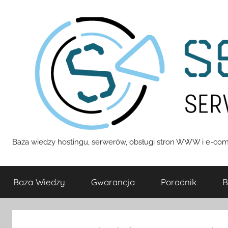
Przejdź
do
treści
Servizza
Baza wiedzy hostingu, serwerów, obsługi stron WWW i e-com
Pomoc
Baza Wiedzy
Gwarancja
Poradnik
B