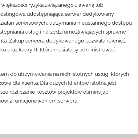
e większości ryzyka związanego z awarią lub
a hostingowa udostępniająca serwer dedykowany
działań serwisowych, utrzymania nieustannego dostępu
ostępniania usług i narzędzi umożliwiających sprawne
ienta. Zakup serwera dedykowanego pozwala również
u oraz kadry IT, która musiałaby administrować i
em do utrzymywania na nich istotnych usług, których
we dla klienta. Dla dużych klientów istotna jest
jsze rozliczanie kosztów projektów eliminując
mów z funkcjonowaniem serwera.